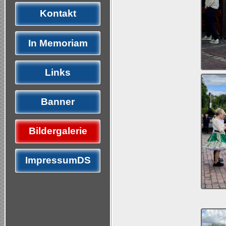
Kontakt
In Memoriam
Links
Banner
Bildergalerie
ImpressumDS