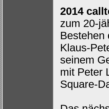
2014 call
zum 20-jä
Bestehen 
Klaus-Pet
seinem G
mit Peter
Square-Da
Das nächs