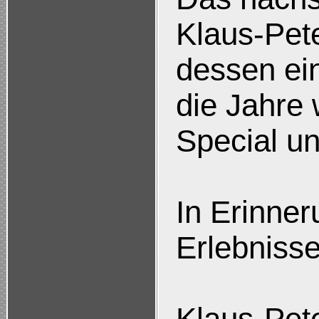
Klaus-Pet
dessen ein
die Jahre
Special un
In Erinne
Erlebniss
Klaus-Pete