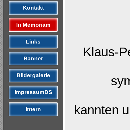
Kontakt
In Memoriam
Links
Klaus-Pe
Banner
Bildergalerie
sym
ImpressumDS
kannten u
Intern