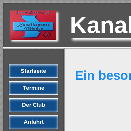
Kana
Startseite
Ein beso
Termine
Der Club
Anfahrt