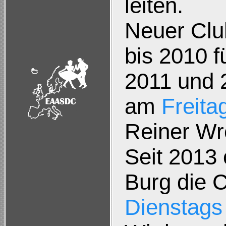
leiten.
Neuer Clu
bis 2010 f
2011 und 
am
Freita
Reiner Wr
Seit 2013
Burg die 
Dienstags