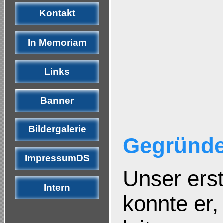
Kontakt
In Memoriam
Links
Banner
Bildergalerie
Gegründe
ImpressumDS
Unser erst
Intern
konnte er,